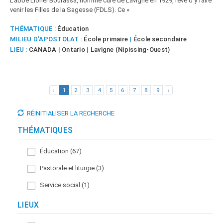
L’abbé Lionel Bourassa, nommé curé de Lavigne en 1929, rêve d’y faire
venir les Filles de la Sagesse (FDLS). Ce »
THÉMATIQUE :
Éducation
MILIEU D’APOSTOLAT :
École primaire
|
École secondaire
LIEU :
CANADA
|
Ontario
|
Lavigne (Nipissing-Ouest)
‹
1
2
3
4
5
6
7
8
9
›
RÉINITIALISER LA RECHERCHE
THÉMATIQUES
Éducation (67)
Pastorale et liturgie (3)
Service social (1)
LIEUX