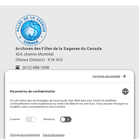
Archives des Filles de la Sagesse du Canada
424, chemin Montréal
Ottawa (Ontario) K1K 0V3
(613) 688-1098
archives@fdls-mas.ca
›
À propos
›
Conditions d’utilisation
›
Crédits
›
Politique de confidentialité
›
Politique de cookies