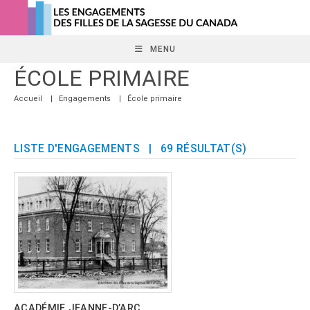
Skip
to
content
MENU
ÉCOLE PRIMAIRE
Accueil
|
Engagements
|
École primaire
LISTE D'ENGAGEMENTS
| 69 RÉSULTAT(S)
ACADÉMIE JEANNE-D’ARC