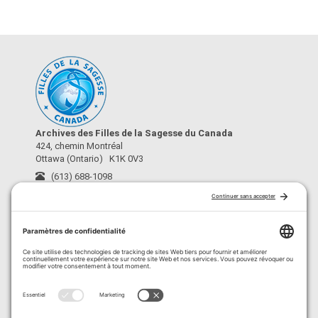
Archives des Filles de la Sagesse du Canada
424, chemin Montréal
Ottawa (Ontario) K1K 0V3
(613) 688-1098
archives@fdls-mas.ca
›
À propos
›
Conditions d’utilisation
›
Crédits
›
Politique de confidentialité