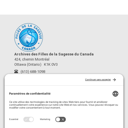
Archives des Filles de la Sagesse du Canada
424, chemin Montréal
Ottawa (Ontario) K1K 0V3
(613) 688-1098
archives@fdls-mas.ca
›
À propos
›
Conditions d’utilisation
›
Crédits
›
Politique de confidentialité