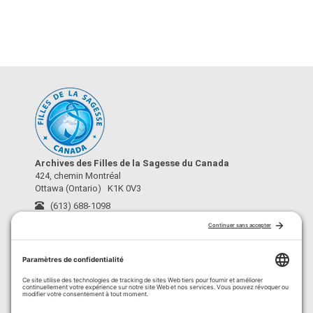
Archives des Filles de la Sagesse du Canada
424, chemin Montréal
Ottawa (Ontario) K1K 0V3
(613) 688-1098
archives@fdls-mas.ca
›
À propos
›
Conditions d’utilisation
›
Crédits