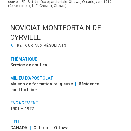
couvent FDLS et de l’école paroissiale. Ottawa, Ontario, vers 1910.
couve
(Carte postale, L. E. Chevrier, Ottawa)
(Cart
NOVICIAT MONTFORTAIN DE
CYRVILLE
THÉMATIQUE
Service de soutien
MILIEU D’APOSTOLAT
Maison de formation religieuse
|
Résidence
montfortaine
ENGAGEMENT
1901 – 1927
LIEU
CANADA
|
Ontario
|
Ottawa