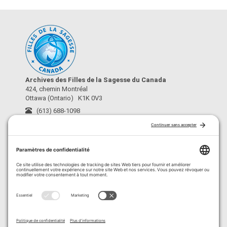
Archives des Filles de la Sagesse du Canada
424, chemin Montréal
Ottawa (Ontario) K1K 0V3
(613) 688-1098
archives@fdls-mas.ca
›
À propos
›
Conditions d’utilisation
›
Crédits
›
Politique de confidentialité
›
Politique de cookies