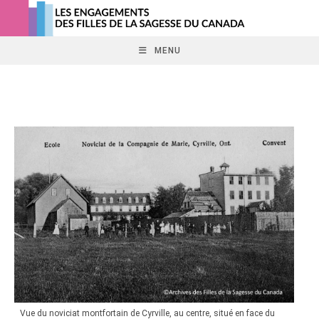
Skip
to
content
MENU
Vue du noviciat montfortain de Cyrville, au centre, situé en face du
Vue d