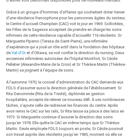
d’autres sont désormais disponibles pour de nouveaux mandats.
Grâce à un groupe d’hommes d’affaires qui souhaitent doter Vanier
d’une résidence francophone pour les personnes âgées du secteur,
le Centre d’accueil Champlain (CAC) voit le jour en 1969. Sollicitées,
les Filles de la Sagesse acceptent de prendre en charge les soins
infirmiers de cette résidence capable d’accueillir 116 résidents. Sr
Marguerite Piperno (Teresa de Saint-Pierre), une infirmière
d’expérience qui a joué un rôle actif dans la fondation des hôpitaux
de
Val-d’Or
et d’Ottawa, se voit confier la direction du nursing. Deux
anciennes infirmières autorisées de l’hôpital Montfort, Sr Cécile
Pelletier (Alexandre-Marie de la Croix) et Sr Thérèse Martin (Thérèse-
Martin) se joignent à l’équipe de soins.
À l’automne 1970, le conseil d’administration du CAC demande aux
FDLS d’assumer aussi la direction générale de l’établissement. Sr
Rita Denommée (Rita de la Trinité), diplômée en gestion
hospitalière, accepte de relever ce nouveau défi. À ses nombreuses
tâches, s’ajoute celle de redresser les finances du centre. Après
avoir remis le CAC sur les rails, Sr Rita laisse sa place à des laïcs en
1973. Sr Marguerite continue d’assurer la direction des soins
jusqu’en 1978. Elle quitte le CAC en même temps que Sr Thérèse
Martin. Seule employée FDLS toujours en poste, Sr Cécile poursuit
son travail auprès des résidents jusqu’en 1985, moment où elle se