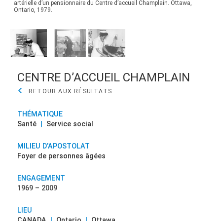
a
artérielle d’un pensionnaire du Centre d’accueil Champlain. Ottawa,
effe
Ontario, 1979.
Cent
CENTRE D’ACCUEIL CHAMPLAIN
THÉMATIQUE
Santé
|
Service social
MILIEU D’APOSTOLAT
Foyer de personnes âgées
ENGAGEMENT
1969 – 2009
LIEU
CANADA
|
Ontario
|
Ottawa