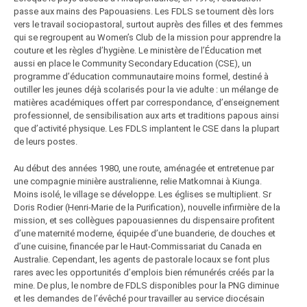
passe aux mains des Papouasiens. Les FDLS se tournent dès lors
vers le travail sociopastoral, surtout auprès des filles et des femmes
qui se regroupent au Women’s Club de la mission pour apprendre la
couture et les règles d’hygiène. Le ministère de l’Éducation met
aussi en place le Community Secondary Education (CSE), un
programme d’éducation communautaire moins formel, destiné à
outiller les jeunes déjà scolarisés pour la vie adulte : un mélange de
matières académiques offert par correspondance, d’enseignement
professionnel, de sensibilisation aux arts et traditions papous ainsi
que d’activité physique. Les FDLS implantent le CSE dans la plupart
de leurs postes.
Au début des années 1980, une route, aménagée et entretenue par
une compagnie minière australienne, relie Matkomnai à Kiunga.
Moins isolé, le village se développe. Les églises se multiplient. Sr
Doris Rodier (Henri-Marie de la Purification), nouvelle infirmière de la
mission, et ses collègues papouasiennes du dispensaire profitent
d’une maternité moderne, équipée d’une buanderie, de douches et
d’une cuisine, financée par le Haut-Commissariat du Canada en
Australie. Cependant, les agents de pastorale locaux se font plus
rares avec les opportunités d’emplois bien rémunérés créés par la
mine. De plus, le nombre de FDLS disponibles pour la PNG diminue
et les demandes de l’évêché pour travailler au service diocésain