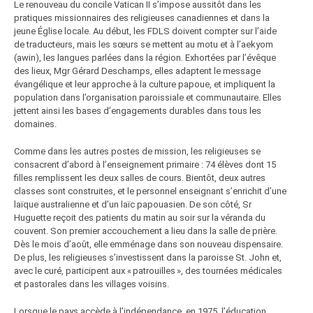
Le renouveau du concile Vatican II s’impose aussitôt dans les
pratiques missionnaires des religieuses canadiennes et dans la
jeune Église locale. Au début, les FDLS doivent compter sur l’aide
de traducteurs, mais les sœurs se mettent au motu et à l’aekyom
(awin), les langues parlées dans la région. Exhortées par l’évêque
des lieux, Mgr Gérard Deschamps, elles adaptent le message
évangélique et leur approche à la culture papoue, et impliquent la
population dans l’organisation paroissiale et communautaire. Elles
jettent ainsi les bases d’engagements durables dans tous les
domaines.
Comme dans les autres postes de mission, les religieuses se
consacrent d’abord à l’enseignement primaire : 74 élèves dont 15
filles remplissent les deux salles de cours. Bientôt, deux autres
classes sont construites, et le personnel enseignant s’enrichit d’une
laïque australienne et d’un laïc papouasien. De son côté, Sr
Huguette reçoit des patients du matin au soir sur la véranda du
couvent. Son premier accouchement a lieu dans la salle de prière.
Dès le mois d’août, elle emménage dans son nouveau dispensaire.
De plus, les religieuses s’investissent dans la paroisse St. John et,
avec le curé, participent aux « patrouilles », des tournées médicales
et pastorales dans les villages voisins.
Lorsque le pays accède à l’indépendance, en 1975, l’éducation