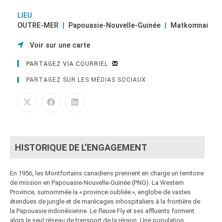
LIEU
OUTRE-MER
|
Papouasie-Nouvelle-Guinée
|
Matkomnai
Voir sur une carte
PARTAGEZ VIA COURRIEL
PARTAGEZ SUR LES MÉDIAS SOCIAUX
HISTORIQUE DE L’ENGAGEMENT
En 1956, les Montfortains canadiens prennent en charge un territoire
de mission en Papouasie-Nouvelle-Guinée (PNG). La Western
Province, surnommée la « province oubliée », englobe de vastes
étendues de jungle et de marécages inhospitaliers à la frontière de
la Papouasie indonésienne. Le fleuve Fly et ses affluents forment
alors le seul réseau de transport de la région. Une population