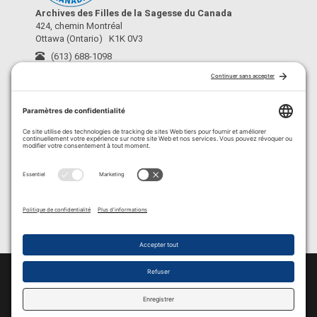
Archives des Filles de la Sagesse du Canada
424, chemin Montréal
Ottawa (Ontario) K1K 0V3
(613) 688-1098
archives@fdls-mas.ca
›
À propos
›
Conditions d’utilisation
›
Crédits
›
Politique de confidentialité
›
Politique de cookies
© 2026 Copyright / Tous droits réservés
Filles de la Sagesse du Canada
http://sagesse.ca