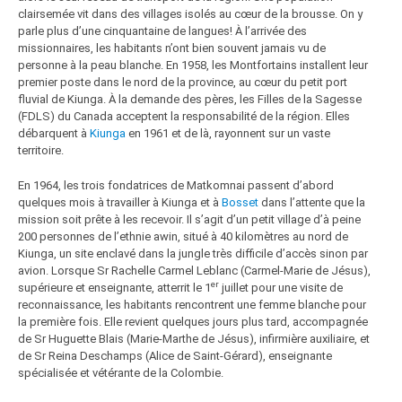
clairsemée vit dans des villages isolés au cœur de la brousse. On y
parle plus d’une cinquantaine de langues! À l’arrivée des
missionnaires, les habitants n’ont bien souvent jamais vu de
personne à la peau blanche. En 1958, les Montfortains installent leur
premier poste dans le nord de la province, au cœur du petit port
fluvial de Kiunga. À la demande des pères, les Filles de la Sagesse
(FDLS) du Canada acceptent la responsabilité de la région. Elles
débarquent à
Kiunga
en 1961 et de là, rayonnent sur un vaste
territoire.
En 1964, les trois fondatrices de Matkomnai passent d’abord
quelques mois à travailler à Kiunga et à
Bosset
dans l’attente que la
mission soit prête à les recevoir. Il s’agit d’un petit village d’à peine
200 personnes de l’ethnie awin, situé à 40 kilomètres au nord de
Kiunga, un site enclavé dans la jungle très difficile d’accès sinon par
avion. Lorsque Sr Rachelle Carmel Leblanc (Carmel-Marie de Jésus),
er
supérieure et enseignante, atterrit le 1
juillet pour une visite de
reconnaissance, les habitants rencontrent une femme blanche pour
la première fois. Elle revient quelques jours plus tard, accompagnée
de Sr Huguette Blais (Marie-Marthe de Jésus), infirmière auxiliaire, et
de Sr Reina Deschamps (Alice de Saint-Gérard), enseignante
spécialisée et vétérante de la Colombie.