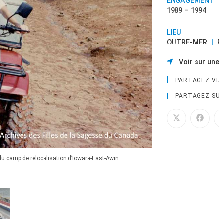
ENGAGEMENT
1989 – 1994
LIEU
OUTRE-MER
|
Voir sur une
PARTAGEZ V
PARTAGEZ SU
du camp de relocalisation d’Iowara-East-Awin.
Sr Beverly Green (Allen
Papouasie-Nouvelle-Gu