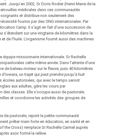
lement. Jusqu’en 2002, Sr Doris Rodier (Henri-Marie de la
es patrouilles médicales dans ces communautés
e-soignants et distribue non seulement des
écessité fournis par des ONG internationales. Par
location Camp. Il s’agit en fait d’une succession de
i s’étendent sur une vingtaine de kilomètres dans la
e et de l’huile. L’organisme fournit aussi des machines
équipe missionnaire internationale. Sr Rachelle
iopastorales cette même année. Dans l’attente d’une
eure de bateau-moteur sur le fleuve, puis 40 kilomètres
d’Iowara, un trajet qui peut prendre jusqu’à huit
s écoles autorisées, qui avec le temps seront
nglais aux adultes, gère les cours par
n des classes. Elle s’occupe aussi de pastorale.
amilles et coordonne les activités des groupes de
te de pastorale, rejoint la petite communauté
nent prêter main-forte en éducation, en santé et en
 of the Cross) remplace Sr Rachelle Carmel auprès
rès avoir formé la relève.