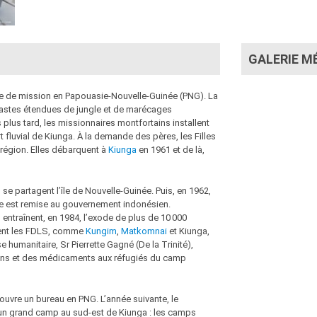
GALERIE M
ire de mission en Papouasie-Nouvelle-Guinée (PNG). La
vastes étendues de jungle et de marécages
 plus tard, les missionnaires montfortains installent
t fluvial de Kiunga. À la demande des pères, les Filles
région. Elles débarquent à
Kiunga
en 1961 et de là,
 se partagent l’île de Nouvelle-Guinée. Puis, en 1962,
île est remise au gouvernement indonésien.
s entraînent, en 1984, l’exode de plus de 10 000
llent les FDLS, comme
Kungim
,
Matkomnai
et Kiunga,
 humanitaire, Sr Pierrette Gagné (De la Trinité),
s soins et des médicaments aux réfugiés du camp
ouvre un bureau en PNG. L’année suivante, le
un grand camp au sud-est de Kiunga : les camps