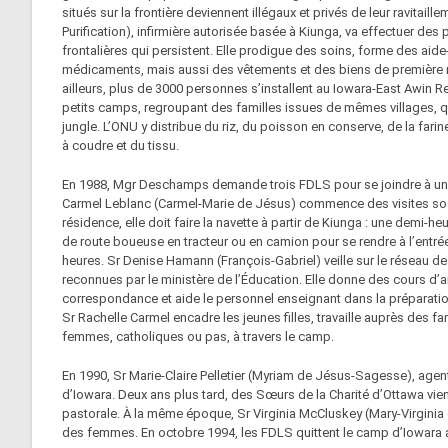
situés sur la frontière deviennent illégaux et privés de leur ravitail
Purification), infirmière autorisée basée à Kiunga, va effectuer d
frontalières qui persistent. Elle prodigue des soins, forme des aid
médicaments, mais aussi des vêtements et des biens de première n
ailleurs, plus de 3000 personnes s’installent au Iowara-East Awin Re
petits camps, regroupant des familles issues de mêmes villages, qu
jungle. L’ONU y distribue du riz, du poisson en conserve, de la farin
à coudre et du tissu.
En 1988, Mgr Deschamps demande trois FDLS pour se joindre à une 
Carmel Leblanc (Carmel-Marie de Jésus) commence des visites soc
résidence, elle doit faire la navette à partir de Kiunga : une demi-h
de route boueuse en tracteur ou en camion pour se rendre à l’entrée 
heures. Sr Denise Hamann (François-Gabriel) veille sur le réseau de
reconnues par le ministère de l’Éducation. Elle donne des cours d’a
correspondance et aide le personnel enseignant dans la préparatio
Sr Rachelle Carmel encadre les jeunes filles, travaille auprès des f
femmes, catholiques ou pas, à travers le camp.
En 1990, Sr Marie-Claire Pelletier (Myriam de Jésus-Sagesse), agen
d’Iowara. Deux ans plus tard, des Sœurs de la Charité d’Ottawa vien
pastorale. À la même époque, Sr Virginia McCluskey (Mary-Virginia
des femmes. En octobre 1994, les FDLS quittent le camp d’Iowara ap