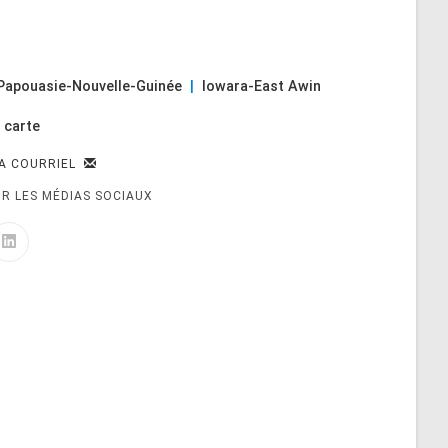
Papouasie-Nouvelle-Guinée
|
Iowara-East Awin
 carte
IA COURRIEL
R LES MÉDIAS SOCIAUX
 of the Immaculate), conseillère provinciale, en visite au camp de relocalisation d’
inée, 1989.