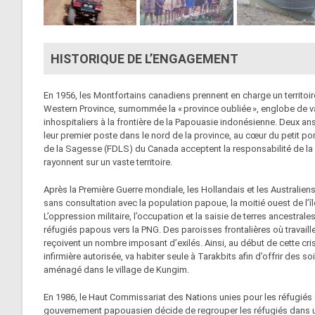
HISTORIQUE DE L’ENGAGEMENT
En 1956, les Montfortains canadiens prennent en charge un territo
Western Province, surnommée la « province oubliée », englobe de 
inhospitaliers à la frontière de la Papouasie indonésienne. Deux ans
leur premier poste dans le nord de la province, au cœur du petit por
de la Sagesse (FDLS) du Canada acceptent la responsabilité de la 
rayonnent sur un vaste territoire.
Après la Première Guerre mondiale, les Hollandais et les Australiens
sans consultation avec la population papoue, la moitié ouest de l’
L’oppression militaire, l’occupation et la saisie de terres ancestrale
réfugiés papous vers la PNG. Des paroisses frontalières où travai
reçoivent un nombre imposant d’exilés. Ainsi, au début de cette crise
infirmière autorisée, va habiter seule à Tarakbits afin d’offrir de
aménagé dans le village de Kungim.
En 1986, le Haut Commissariat des Nations unies pour les réfugiés 
gouvernement papouasien décide de regrouper les réfugiés dans 