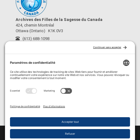
Archives des Filles de la Sagesse du Canada
424, chemin Montréal
Ottawa (Ontario) K1K 0V3
(613) 688-1098
archives@fdls-mas.ca
›
À propos
›
Conditions d’utilisation
›
Crédits
›
Politique de confidentialité
›
Politique de cookies
© 2026 Copyright / Tous droits réservés